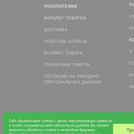
П
ПОКУПАТЕЛЯМ
С
КАТАЛОГ ТОВАРОВ
О
ДОСТАВКА
К
СПОСОБЫ ОПЛАТЫ
О
ВОЗВРАТ ТОВАРА
С
ПУБЛИЧНАЯ ОФЕРТА
К
СОГЛАСИЕ НА ПЕРЕДАЧУ
ПЕРСОНАЛЬНЫХ ДАННЫХ
Л
Сайт обрабатывает cookies с целью персонализации сервисов
и чтобы пользоваться веб-сайтом было удобнее. Вы можете
Пр
запретить обработку сookies в настройках браузера.