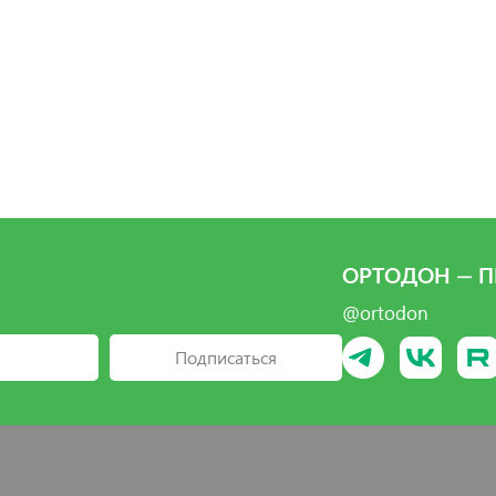
рать
ыбрать
Выбрать
ОРТОДОН — П
@ortodon
Подписаться