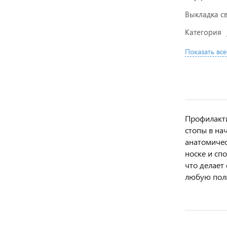
Выкладка с
Категория
Показать все
Профилакти
стопы в на
анатомичес
носке и сп
что делает
любую полно