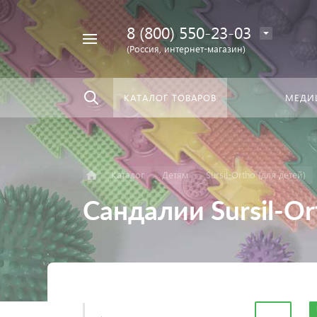
8 (800) 550-23-03
Найти
скать:
везде
(Россия, интернет-магазин)
КАТАЛОГ ТОВАРОВ
МЕДИ
Каталог
Детям
Sursil-Ortho (для детей)
Сандалии Sursil-Or