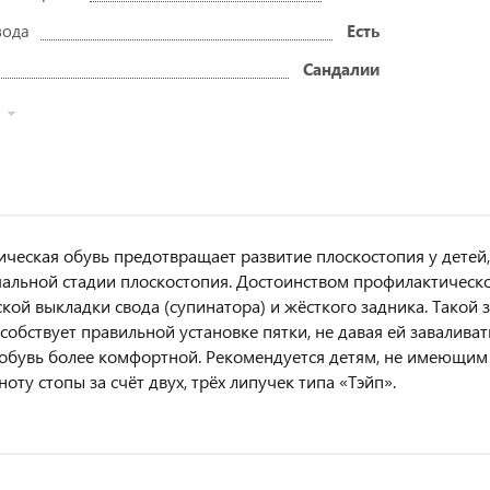
вода
Есть
Сандалии
ческая обувь предотвращает развитие плоскостопия у детей,
чальной стадии плоскостопия. Достоинством профилактическо
кой выкладки свода (супинатора) и жёсткого задника. Такой
особствует правильной установке пятки, не давая ей заваливат
 обувь более комфортной. Рекомендуется детям, не имеющим
ту стопы за счёт двух, трёх липучек типа «Тэйп».