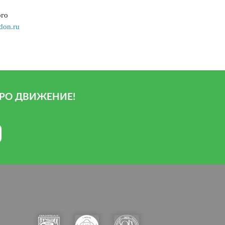
ого
don.ru
РО ДВИЖЕНИЕ!