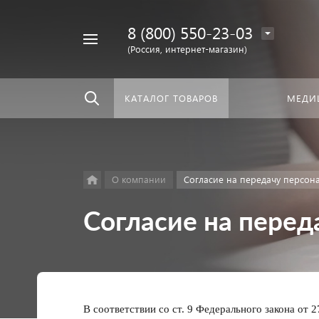
8 (800) 550-23-03
Найти
скать:
везде
(Россия, интернет-магазин)
КАТАЛОГ ТОВАРОВ
МЕДИ
О компании
Согласие на передачу персон
Согласие на перед
В
соответствии со ст. 9 Федерального закона от