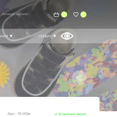
Личный кабинет
АНИИ ▼
СЕРВИС ▼
В наличии много
Арт.: 55-203м