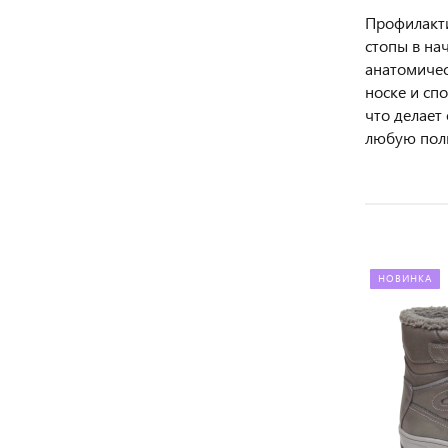
Профилакти
стопы в на
анатомичес
носке и сп
что делает
любую полно
НОВИНКА