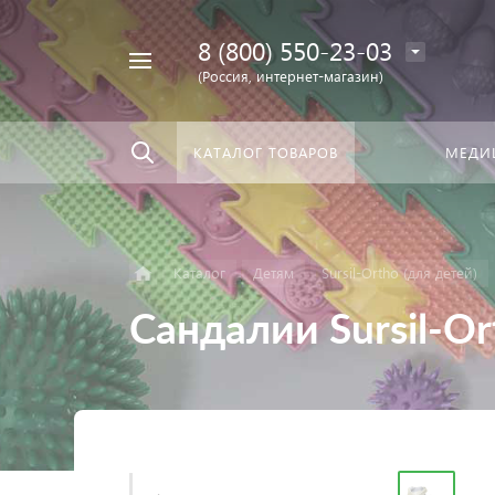
8 (800) 550-23-03
Найти
скать:
везде
(Россия, интернет-магазин)
КАТАЛОГ ТОВАРОВ
МЕДИ
Каталог
Детям
Sursil-Ortho (для детей)
Сандалии Sursil-Or