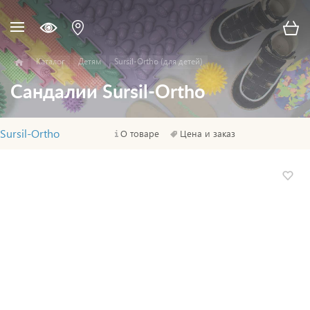
Каталог
Детям
Sursil-Ortho (для детей)
Сандалии Sursil-Ortho
Sursil-Ortho
О товаре
Цена и заказ