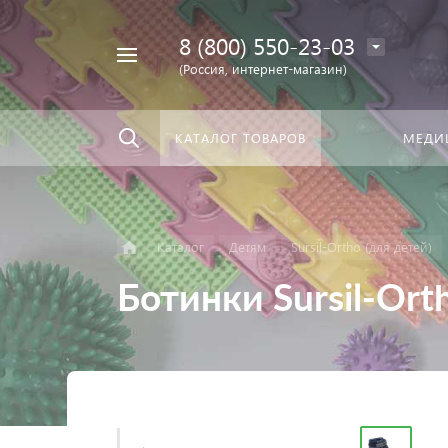
8 (800) 550-23-03
Найти
скать:
везде
(Россия, интернет-магазин)
КАТАЛОГ ТОВАРОВ
МЕДИ
Каталог
Детям
Sursil-Ortho (для детей)
Ботинки Sursil-Ort