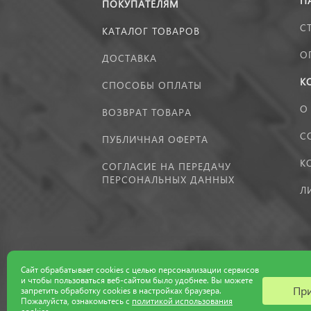
П
ПОКУПАТЕЛЯМ
С
КАТАЛОГ ТОВАРОВ
О
ДОСТАВКА
К
СПОСОБЫ ОПЛАТЫ
О
ВОЗВРАТ ТОВАРА
С
ПУБЛИЧНАЯ ОФЕРТА
К
СОГЛАСИЕ НА ПЕРЕДАЧУ
ПЕРСОНАЛЬНЫХ ДАННЫХ
Л
Сайт обрабатывает cookies с целью персонализации сервисов
и чтобы пользоваться веб-сайтом было удобнее. Вы можете
Пр
запретить обработку сookies в настройках браузера.
Пожалуйста, ознакомьтесь с
политикой использования