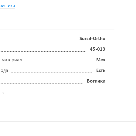
ристики
Sursil-Ortho
45-013
 материал
Мех
вода
Есть
Ботинки