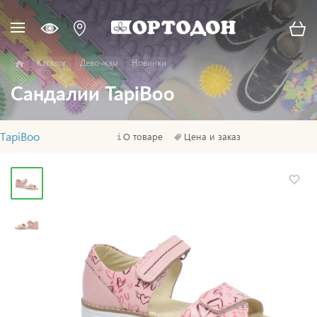
Каталог
Девочкам
Новинки
Сандалии TapiBoo
TapiBoo
О товаре
Цена и заказ