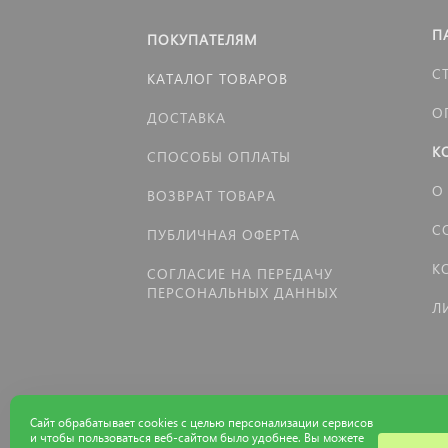
П
ПОКУПАТЕЛЯМ
С
КАТАЛОГ ТОВАРОВ
О
ДОСТАВКА
К
СПОСОБЫ ОПЛАТЫ
О
ВОЗВРАТ ТОВАРА
С
ПУБЛИЧНАЯ ОФЕРТА
К
СОГЛАСИЕ НА ПЕРЕДАЧУ
ПЕРСОНАЛЬНЫХ ДАННЫХ
Л
Сайт обрабатывает cookies с целью персонализации сервисов
и чтобы пользоваться веб-сайтом было удобнее. Вы можете