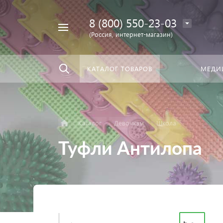
8 (800) 550-23-03
Найти
скать:
везде
(Россия, интернет-магазин)
КАТАЛОГ ТОВАРОВ
МЕДИ
Каталог
Девочкам
Школа
Туфли Антилопа