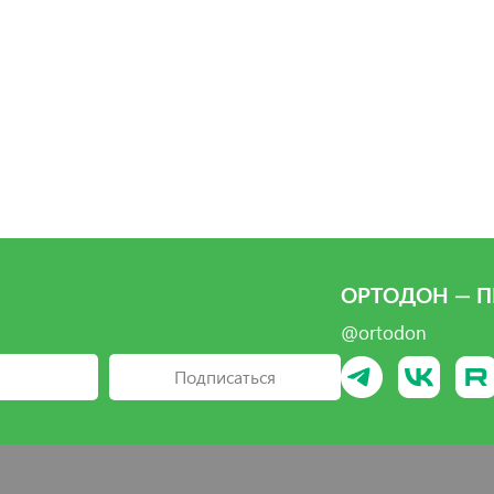
брать
брать
брать
Выбрать
ОРТОДОН — П
@ortodon
Подписаться