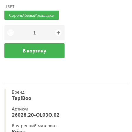
ЦВЕТ
Сирень\белый\лошадки
+
−
В корзину
Бренд
TapiBoo
Артикул
26028.20-OL03O.02
Внутренний материал
Кожа