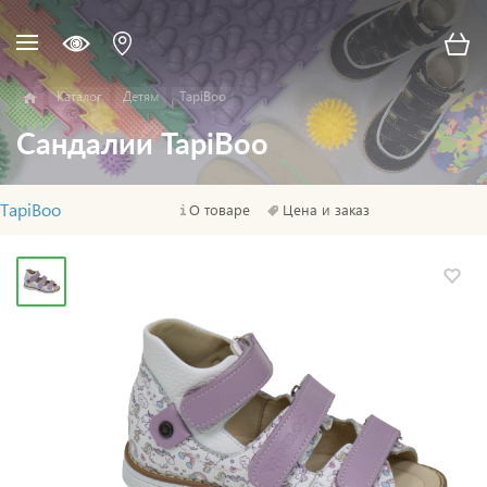
Каталог
Детям
TapiBoo
Сандалии TapiBoo
TapiBoo
О товаре
Цена и заказ