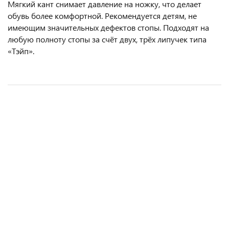
Мягкий кант снимает давление на ножку, что делает
обувь более комфортной. Рекомендуется детям, не
имеющим значительных дефектов стопы. Подходят на
любую полноту стопы за счёт двух, трёх липучек типа
«Тэйп».
Сандалии TapiBoo
Сандалии TapiBoo
Сандалии TapiBoo
Сандалии TapiBoo
4 300 руб.
3 500 руб.
3 100 руб.
3 300 руб.
1 вариант
1 вариант
1 вариант
2 варианта