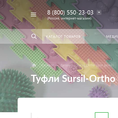
8 (800) 550-23-03
Найти
скать:
везде
(Россия, интернет-магазин)
КАТАЛОГ ТОВАРОВ
МЕДИ
Каталог
Детям
Sursil-Ortho (для детей)
Туфли Sursil-Ortho