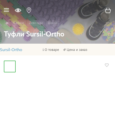
Каталог
Девочкам
Школа
Туфли Sursil-Ortho
Sursil-Ortho
О товаре
Цена и заказ