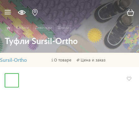
Каталог
Девочкам
Школа
Туфли Sursil-Ortho
Sursil-Ortho
О товаре
Цена и заказ