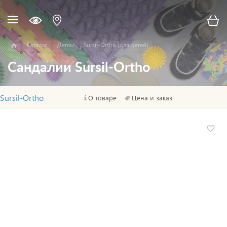
Каталог
Детям
Sursil-Ortho (для детей)
Сандалии Sursil-Ortho
Sursil-Ortho
О товаре
Цена и заказ