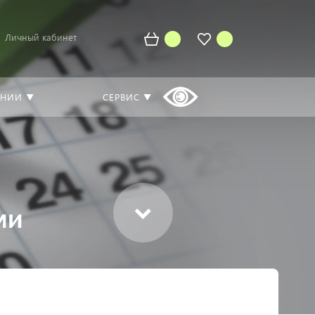
Личный кабинет
АНИИ ▼
СЕРВИС ▼
ми