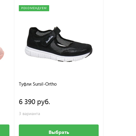
РЕКОМЕНДУЕМ
РЕКОМЕНДУЕМ
Туфли Sursil-Ortho
Полуботинк
6 390 руб.
4 200 ру
3 варианта
2 варианта
Выбрать