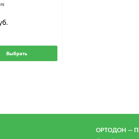
ini
уб.
Выбрать
ОРТОДОН — П