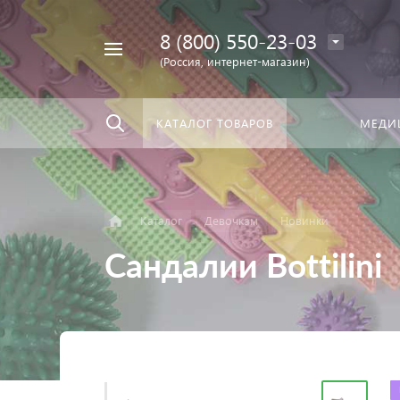
8 (800) 550-23-03
Найти
скать:
везде
(Россия, интернет-магазин)
КАТАЛОГ ТОВАРОВ
МЕДИ
Каталог
Девочкам
Новинки
Сандалии Bottilini