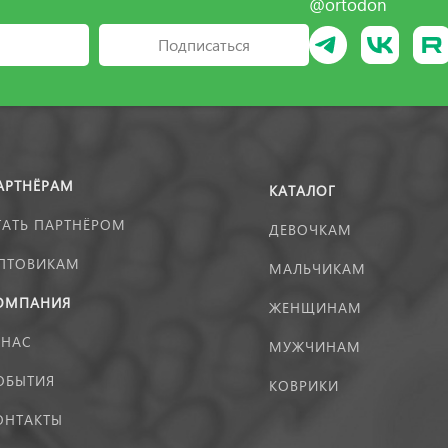
@ortodon
Подписаться
АРТНЁРАМ
КАТАЛОГ
ТАТЬ ПАРТНЁРОМ
ДЕВОЧКАМ
ПТОВИКАМ
МАЛЬЧИКАМ
ОМПАНИЯ
ЖЕНЩИНАМ
 НАС
МУЖЧИНАМ
ОБЫТИЯ
КОВРИКИ
ОНТАКТЫ