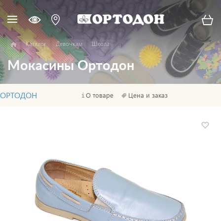
Каталог
Девочкам
Школа
Мокасины Ортодон
ОРТОДОН
О товаре
Цена и заказ