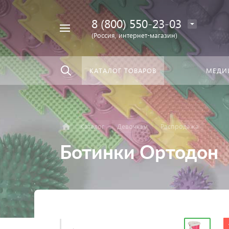
8 (800) 550-23-03
Найти
скать:
везде
(Россия, интернет-магазин)
КАТАЛОГ ТОВАРОВ
МЕДИ
Каталог
Девочкам
Распродажа
Ботинки Ортодон