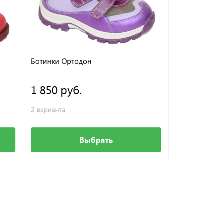
Ботинки Ортодон
Ботинки Орт
1 850 руб.
1 900 ру
2 варианта
2 варианта
Выбрать