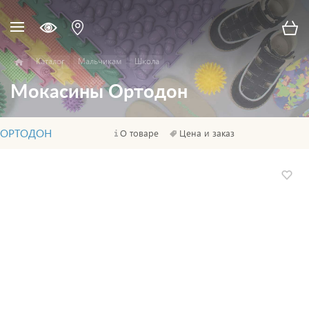
Каталог
Мальчикам
Школа
Мокасины Ортодон
ОРТОДОН
О товаре
Цена и заказ