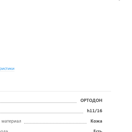
ристики
ОРТОДОН
h11/1б
 материал
Кожа
вода
Есть