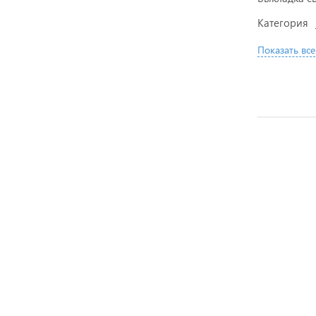
Категория
Показать все
АКЦИЯ
АКЦИЯ
АКЦИЯ
АКЦИЯ
РЕКОМЕН