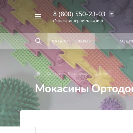
8 (800) 550-23-03
Найти
скать:
везде
(Россия, интернет-магазин)
КАТАЛОГ ТОВАРОВ
МЕДИ
Каталог
Мальчикам
Школа
Мокасины Ортодо