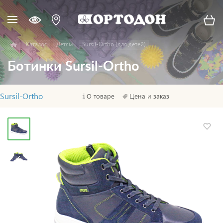
Каталог
Детям
Sursil-Ortho (для детей)
Ботинки Sursil-Ortho
Sursil-Ortho
О товаре
Цена и заказ