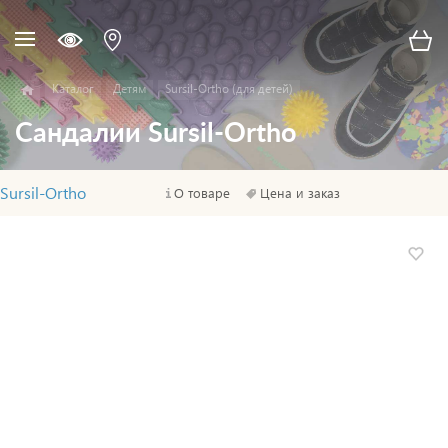
Каталог
Детям
Sursil-Ortho (для детей)
Сандалии Sursil-Ortho
Sursil-Ortho
О товаре
Цена и заказ