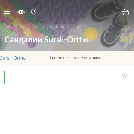
Каталог
Детям
Sursil-Ortho (для детей)
Сандалии Sursil-Ortho
Sursil-Ortho
О товаре
Цена и заказ