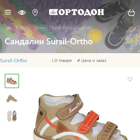
Каталог
Детям
Sursil-Ortho (для детей)
Сандалии Sursil-Ortho
Sursil-Ortho
О товаре
Цена и заказ