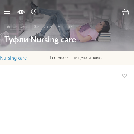
Каталог
Женщинам
Новинки
Туфли Nursing care
Nursing care
О товаре
Цена и заказ