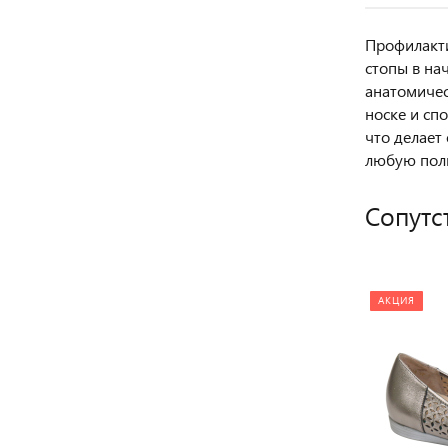
Профилакти
стопы в на
анатомичес
носке и сп
что делает
любую полно
Сопутс
АКЦИЯ
АКЦИЯ