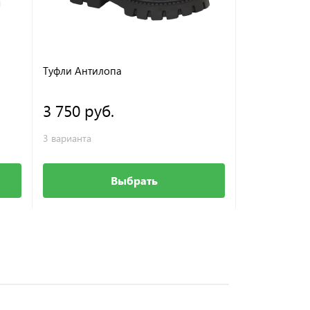
Туфли Антилопа
Кроссовки Z
3 750 руб.
1 850 ру
3 варианта
1 вариант
Выбрать