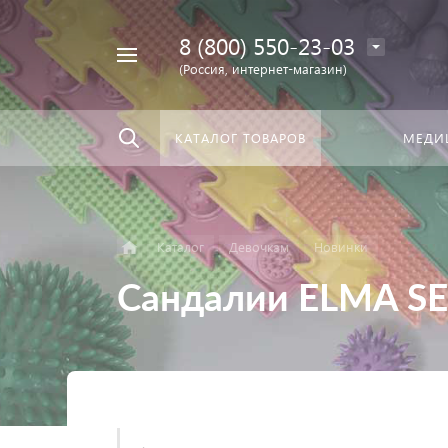
8 (800) 550-23-03
Найти
скать:
везде
(Россия, интернет-магазин)
КАТАЛОГ ТОВАРОВ
МЕДИ
Каталог
Девочкам
Новинки
Сандалии ELMA SE