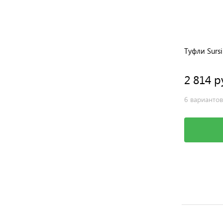
Туфли Sursil-Ortho
Туфли Sursi
2 205 руб.
2 814 р
1 вариант
6 вариантов
Выбрать