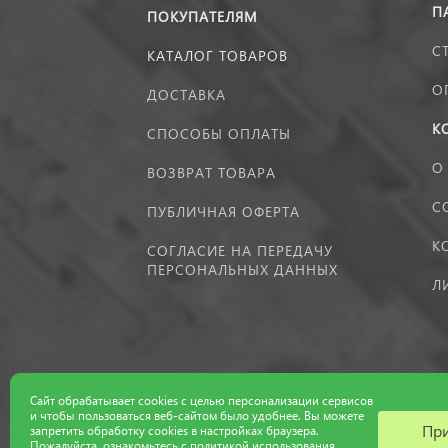
П
ПОКУПАТЕЛЯМ
С
КАТАЛОГ ТОВАРОВ
О
ДОСТАВКА
К
СПОСОБЫ ОПЛАТЫ
О
ВОЗВРАТ ТОВАРА
С
ПУБЛИЧНАЯ ОФЕРТА
К
СОГЛАСИЕ НА ПЕРЕДАЧУ
ПЕРСОНАЛЬНЫХ ДАННЫХ
Л
Сайт обрабатывает cookies с целью персонализации сервисов
и чтобы пользоваться веб-сайтом было удобнее. Вы можете
Пр
запретить обработку сookies в настройках браузера.
Пожалуйста, ознакомьтесь с
политикой использования