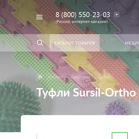
8 (800) 550-23-03
Найти
скать:
везде
(Россия, интернет-магазин)
КАТАЛОГ ТОВАРОВ
МЕДИ
Каталог
Девочкам
Школа
Туфли Sursil-Ortho