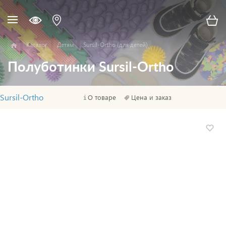
Каталог
Детям
Sursil-Ortho (для детей)
Полуботинки Sursil-Ortho
Sursil-Ortho
О товаре
Цена и заказ