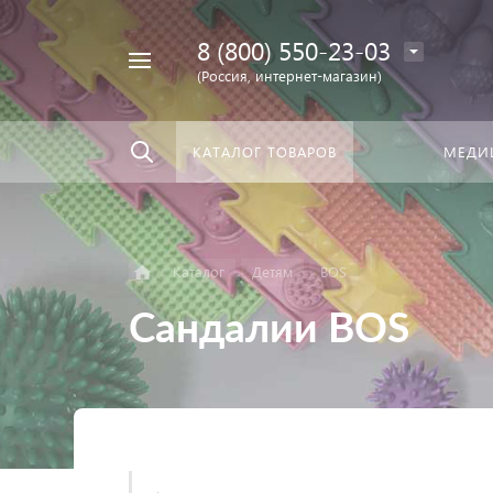
8 (800) 550-23-03
Найти
скать:
везде
(Россия, интернет-магазин)
КАТАЛОГ ТОВАРОВ
МЕДИ
Каталог
Детям
BOS
Сандалии BOS