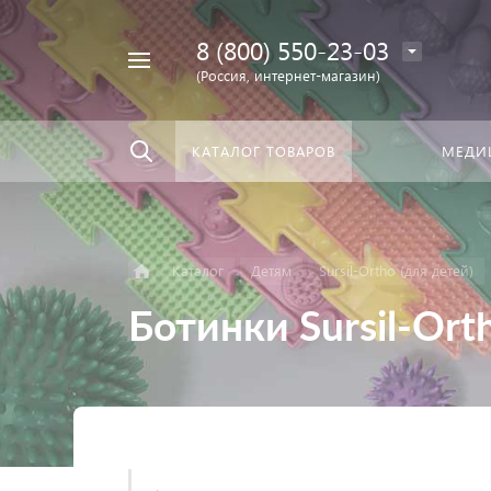
8 (800) 550-23-03
Найти
скать:
везде
(Россия, интернет-магазин)
КАТАЛОГ ТОВАРОВ
МЕДИ
Каталог
Детям
Sursil-Ortho (для детей)
Ботинки Sursil-Ort