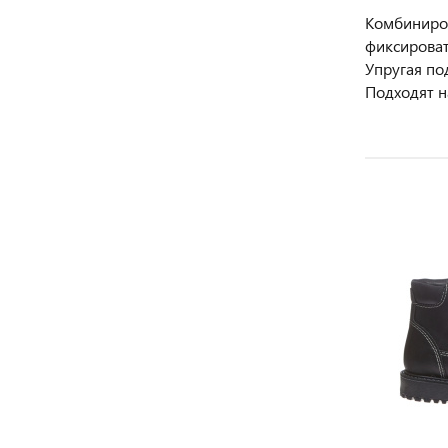
Комбиниров
фиксироват
Упругая по
Подходят н