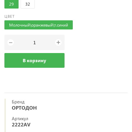
29
32
ЦВЕТ
Молочный\оранжевый\т.синий
+
−
В корзину
Бренд
ОРТОДОН
Артикул
2222AV