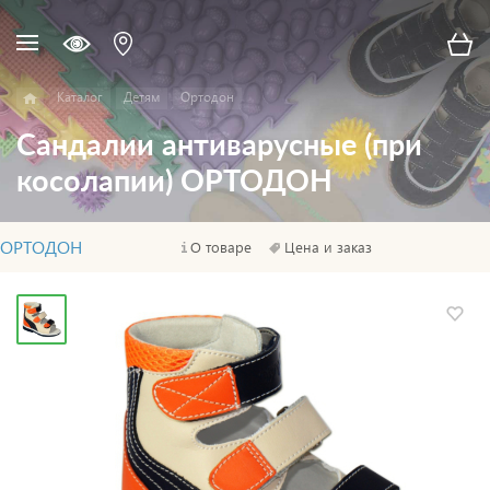
Каталог
Детям
Ортодон
Сандалии антиварусные (при
косолапии) ОРТОДОН
ОРТОДОН
О товаре
Цена и заказ