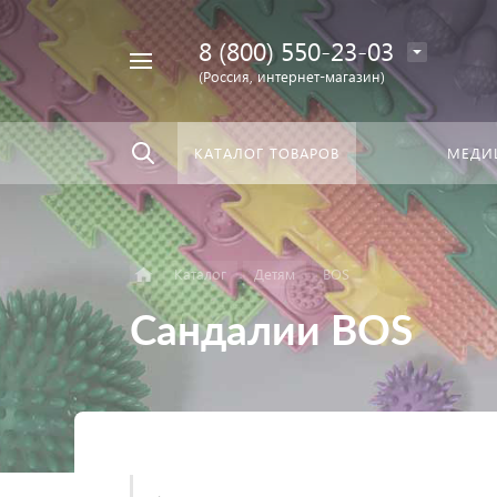
8 (800) 550-23-03
Найти
скать:
везде
(Россия, интернет-магазин)
КАТАЛОГ ТОВАРОВ
МЕДИ
Каталог
Детям
BOS
Сандалии BOS