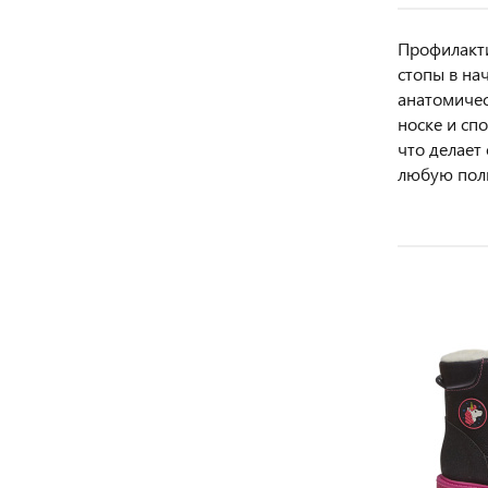
Профилакти
стопы в на
анатомичес
носке и сп
что делает
любую полно