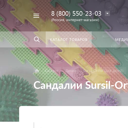
8 (800) 550-23-03
Найти
скать:
везде
(Россия, интернет-магазин)
КАТАЛОГ ТОВАРОВ
МЕДИ
Каталог
Детям
Sursil-Ortho (для детей)
Сандалии Sursil-Or