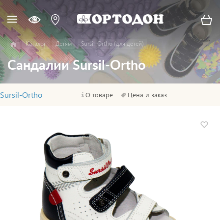
Каталог
Детям
Sursil-Ortho (для детей)
Сандалии Sursil-Ortho
Sursil-Ortho
О товаре
Цена и заказ