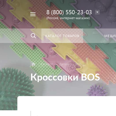
8 (800) 550-23-03
Найти
скать:
везде
(Россия, интернет-магазин)
КАТАЛОГ ТОВАРОВ
МЕДИ
Каталог
Детям
BOS
Кроссовки BOS