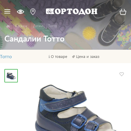
Каталог
Детям
Тотто
Сандалии Тотто
Тотто
О товаре
Цена и заказ