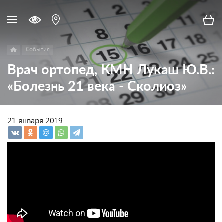
События
Врач ортопед, КМН Лукаш Ю.В.:
«Болезнь 21 века - Сколиоз»
21 января 2019