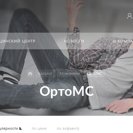
ЦИНСКИЙ ЦЕНТР
НОВОСТИ
О КОМП
Каталог
Мужчинам
ОртоМС
ОртоМС
улярности
по цене
по алфавиту