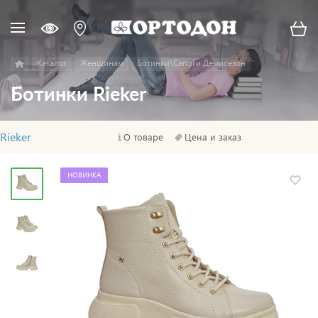
Каталог
Женщинам
Ботинки\Сапоги Демисезон
Ботинки Rieker
Rieker
О товаре
Цена и заказ
НОВИНКА