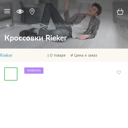
Каталог
Мужчинам
Кроссовки\Кеды
Кроссовки Rieker
Rieker
О товаре
Цена и заказ
НОВИНКА