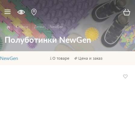
Каталог
Детям
NewGen
Полуботинки NewGen
NewGen
О товаре
Цена и заказ