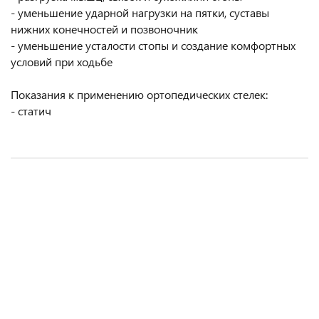
- уменьшение ударной нагрузки на пятки, суставы
нижних конечностей и позвоночник
- уменьшение усталости стопы и создание комфортных
условий при ходьбе
Показания к применению ортопедических стелек:
- статич
Ортопедические стельки Тривес
Ортопедические стельки Тривес