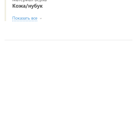
Кожа/нубук
Показать все
Кроссовки Rieker
7 500 руб.
2 варианта