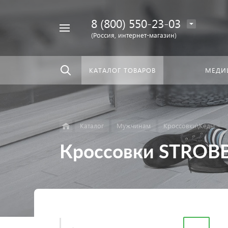
8 (800) 550-23-03
Найти
скать:
везде
(Россия, интернет-магазин)
КАТАЛОГ ТОВАРОВ
МЕДИ
Каталог
Мужчинам
Кроссовки\Кеды
Кроссовки STROB