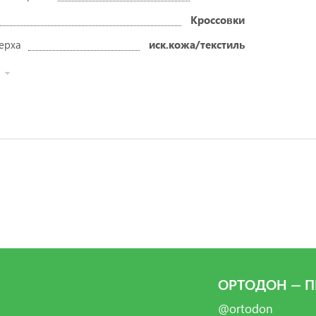
Кроссовки
ерха
иск.кожа/текстиль
ОРТОДОН — П
@ortodon