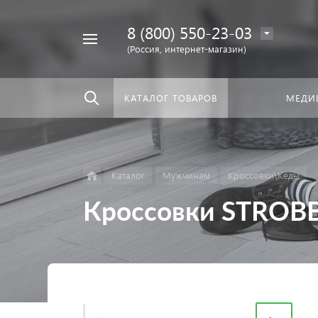
8 (800) 550-23-03
Найти
скать:
везде
(Россия, интернет-магазин)
КАТАЛОГ ТОВАРОВ
МЕДИ
Каталог
Мужчинам
Кроссовки\Кеды
Кроссовки STROB