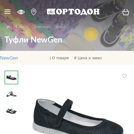
Каталог
Девочкам
Школа
Туфли NewGen
NewGen
О товаре
Цена и заказ