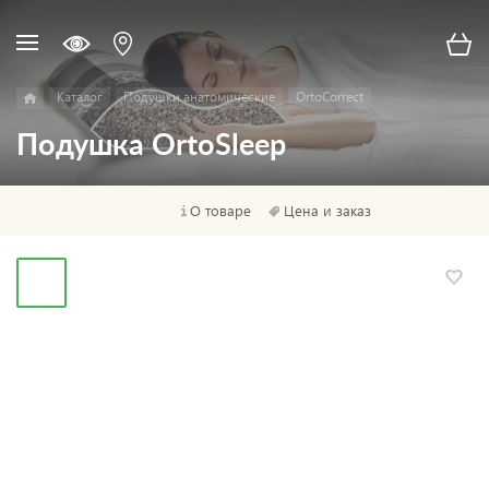
Каталог
Подушки анатомические
OrtoCorrect
Подушка OrtoSleep
О товаре
Цена и заказ