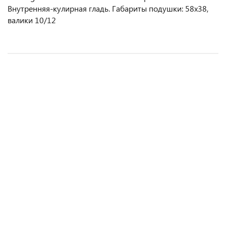
Внутренняя-кулирная гладь. Габариты подушки: 58х38,
валики 10/12
Подушка OrtoSleep
Подушка OrtoSleep
3 150 руб.
от 2 700 руб.
1 вариант
6 вариантов
Подробнее
Подробнее