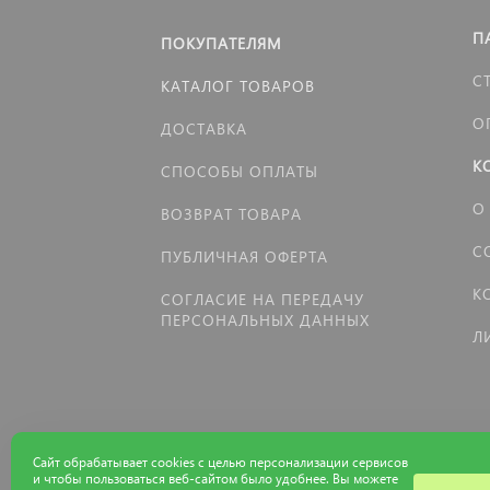
П
ПОКУПАТЕЛЯМ
С
КАТАЛОГ ТОВАРОВ
О
ДОСТАВКА
К
СПОСОБЫ ОПЛАТЫ
О
ВОЗВРАТ ТОВАРА
С
ПУБЛИЧНАЯ ОФЕРТА
К
СОГЛАСИЕ НА ПЕРЕДАЧУ
ПЕРСОНАЛЬНЫХ ДАННЫХ
Л
Сайт обрабатывает cookies с целью персонализации сервисов
и чтобы пользоваться веб-сайтом было удобнее. Вы можете