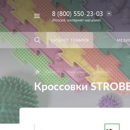
8 (800) 550-23-03
Найти
скать:
везде
(Россия, интернет-магазин)
КАТАЛОГ ТОВАРОВ
МЕДИ
Каталог
Мальчикам
Новинки
Кроссовки STROB