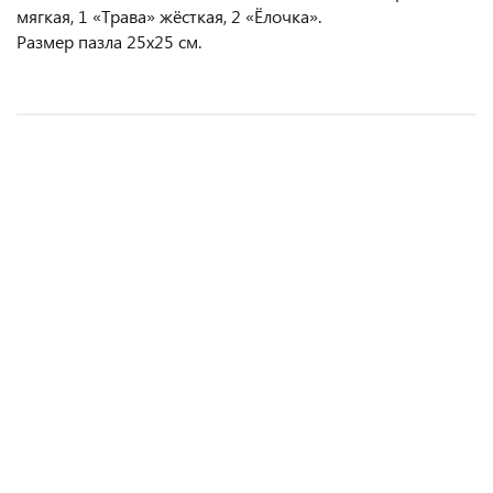
мягкая, 1 «Трава» жёсткая, 2 «Ёлочка».
Размер пазла 25х25 см.
НОВИНКА
НОВИНКА
Щётка для чистки модульного коврика
Улыбашка набор
170 руб.
2 032 руб.
1 вариант
В корзину
Подробнее