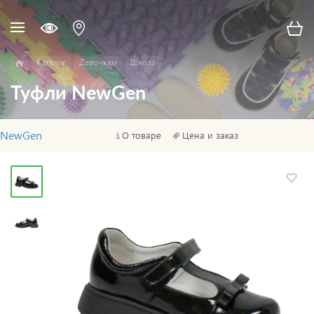
Каталог
Девочкам
Школа
Туфли NewGen
NewGen
О товаре
Цена и заказ