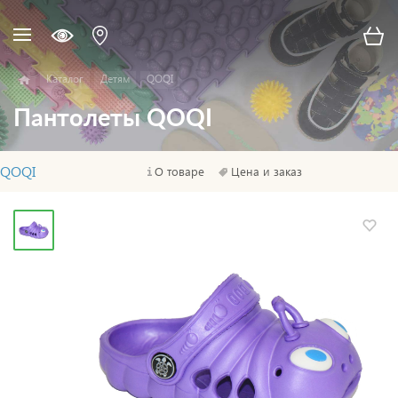
Каталог
Детям
QOQI
Пантолеты QOQI
QOQI
О товаре
Цена и заказ